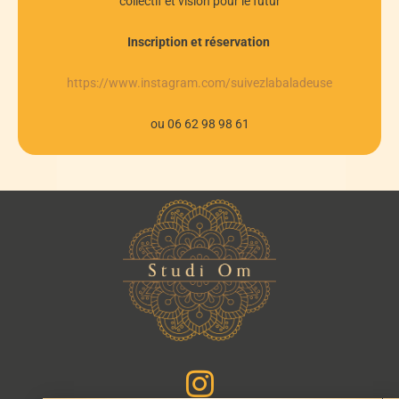
collectif et vision pour le futur
Inscription et réservation
https://www.instagram.com/suivezlabaladeuse
ou 06 62 98 98 61