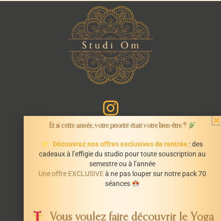
Et si cette année, votre priorité était votre bien-être ?
Découvrez nos offres exclusives de rentrée
: des
cadeaux à l’effigie du studio pour toute souscription au
semestre ou à l’année
INFORMATIONS
Une offre EXCLUSIVE
à ne pas louper sur notre pack 70
Mentions légales
séances
CGV
STUDI’OM
Vous voulez faire découvrir le Yoga