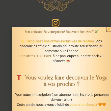
Et si cette année, votre priorité était votre bien-être ?
Découvrez nos offres exclusives de rentrée
: des
cadeaux à l’effigie du studio pour toute souscription au
semestre ou à l’année
INFORMATIONS
Une offre EXCLUSIVE
à ne pas louper sur notre pack 70
Mentions légales
séances
CGV
STUDI’OM
Vous voulez faire découvrir le Yoga
66 Avenue de La République
à vos proches ?
44600 Saint-Nazaire
Pour toute souscription à un abonnement, invitez la personne
studiom.saintnazaire@gmail.com
de votre choix
0685154279
Cette année nous avons décidé de
vous chouchouter