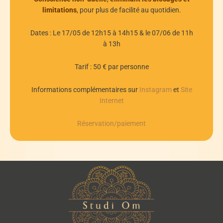
limitations
, pour plus de facilité au quotidien.
Dates : Le 17/05 de 12h15 à 14h15 & le 07/06 de 11h
à 13h
Tarif : 50 € par personne
Informations complémentaires sur
Instagram
et
Site
Internet
Réservation/paiement