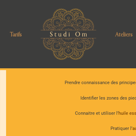
Tarifs
Ateliers
Atelier Réfl
Auto massage
: pour favo
Prendre connaissance des princip
Identifier les zones des pie
Connaitre et utiliser l’
huile ess
Pratiquer l’
a