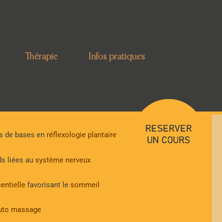
Thérapie
Infos pratiques
exo relaxante
riser un sommeil réparateur
es de bases en
réflexologie plantaire
ds liées au
système nerveux
entielle
favorisant le
sommeil
uto massage