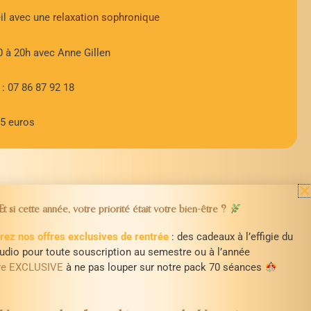
eil avec une
relaxation sophronique
30 à 20h avec Anne Gillen
: 07 86 87 92 18
25 euros
Et si cette année, votre priorité était votre bien-être ?
ez nos offres exclusives de rentrée
: des cadeaux à l’effigie du
udio pour toute souscription au semestre ou à l’année
fre EXCLUSIVE
à ne pas louper sur notre pack 70 séances
STUDI’OM