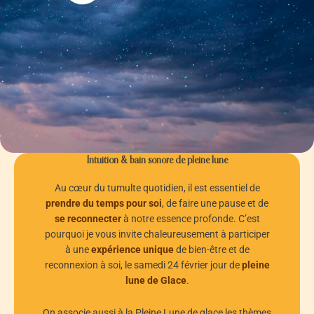
Intuition & bain sonore de pleine lune
Au cœur du tumulte quotidien, il est essentiel de
prendre du temps pour soi
, de faire une pause et de
se reconnecter
à notre essence profonde. C’est
pourquoi je vous invite chaleureusement à participer
à une
expérience unique
de bien-être et de
reconnexion à soi, le samedi 24 février jour de
pleine
lune de Glace
.
On associe aussi à la Pleine Lune de glace les thèmes