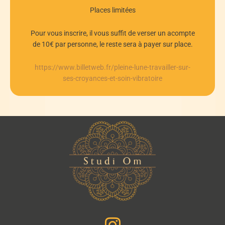
Places limitées
Pour vous inscrire, il vous suffit de verser un acompte
de 10€ par personne, le reste sera à payer sur place.
https://www.billetweb.fr/pleine-lune-travailler-sur-
ses-croyances-et-soin-vibratoire