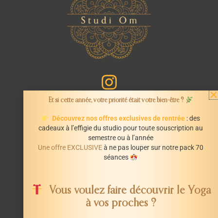
Et si cette année, votre priorité était votre bien-être ?
Découvrez nos offres exclusives de rentrée
: des
cadeaux à l’effigie du studio pour toute souscription au
semestre ou à l’année
INFORMATIONS
Une offre EXCLUSIVE
à ne pas louper sur notre pack 70
Mentions légales
séances
CGV
STUDI’OM
Vous voulez faire découvrir le Yoga
66 Avenue de La République
à vos proches ?
44600 Saint-Nazaire