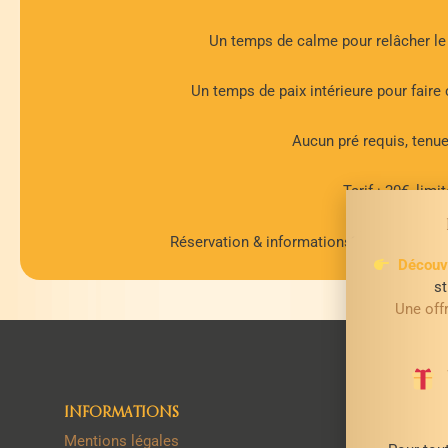
Un temps de calme pour relâcher le
Un temps de paix intérieure pour faire c
Aucun pré requis, tenue
Tarif : 20€, lim
Réservation & informations complémentai
Découvr
st
Une of
V
66 Av
INFORMATIONS
4
Mentions légales