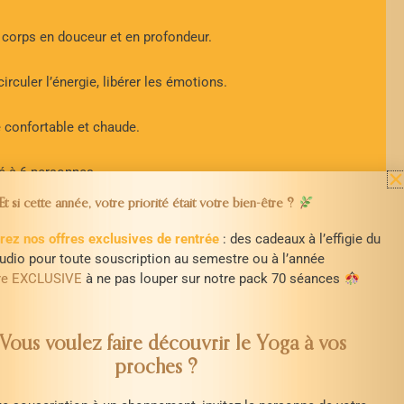
 corps en douceur et en profondeur.
irculer l’énergie, libérer les émotions.
 confortable et chaude.
ité à 6 personnes
Et si cette année, votre priorité était votre bien-être ?
res : Contacter Nadège au 06 10 36 06 12
ez nos offres exclusives de rentrée
: des cadeaux à l’effigie du
udio pour toute souscription au semestre ou à l’année
fre EXCLUSIVE
à ne pas louper sur notre pack 70 séances
STUDI’OM
ous voulez faire découvrir le Yoga à vos
enue de La République
proches ?
4600 Saint-Nazaire