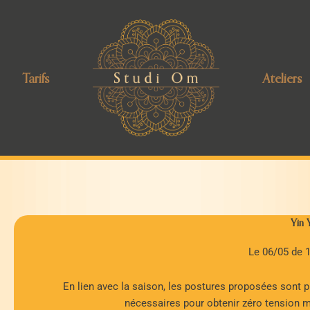
Tarifs
Ateliers
Yin 
Le 06/05 de 
En lien avec la saison, les postures proposées sont p
nécessaires pour obtenir zéro tension mus