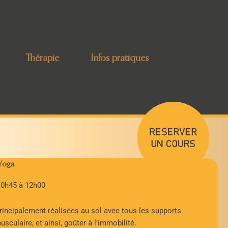
Thérapie
Infos pratiques
Yoga
10h45 à 12h00
rincipalement réalisées au sol avec tous les supports
culaire, et ainsi, goûter à l’immobilité.