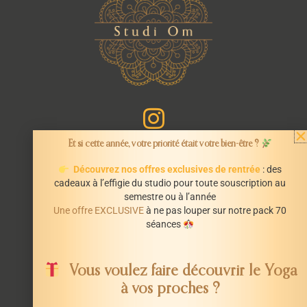
Et si cette année, votre priorité était votre bien-être ?
Découvrez nos offres exclusives de rentrée
: des
cadeaux à l’effigie du studio pour toute souscription au
semestre ou à l’année
INFORMATIONS
Une offre EXCLUSIVE
à ne pas louper sur notre pack 70
Mentions légales
séances
CGV
STUDI’OM
Vous voulez faire découvrir le Yoga
66 Avenue de La République
à vos proches ?
44600 Saint-Nazaire