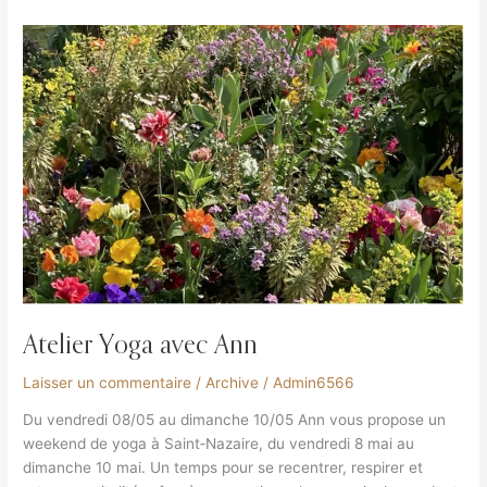
Atelier
Yoga
avec
Ann
Atelier Yoga avec Ann
Laisser un commentaire
/
Archive
/
Admin6566
Du vendredi 08/05 au dimanche 10/05 Ann vous propose un
weekend de yoga à Saint‐Nazaire, du vendredi 8 mai au
dimanche 10 mai. Un temps pour se recentrer, respirer et