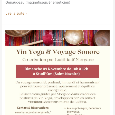
Genaudeau (magnétiseur/énergéticien)
Lire la suite »
Yin
Yoga
&
Voyage
Sonore
en
duo
avec
Laëtitia