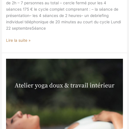
de 2h – 7 personnes au total – cercle fermé pour les 4
séances 175 € le cycle complet comprenant : – la séance de
présentation– les 4 séances de 2 heures– un debriefing
individuel téléphonique de 20 minutes au court du cycle Lundi
22 septembreSéance
Lire la suite »
Atelier
yoga
doux
et
travail
intérieur