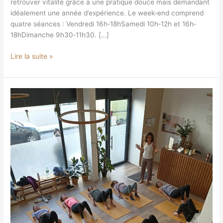
retrouver vitalité grâce à une pratique douce mais demandant
idéalement une année d’expérience. Le week‐end comprend
quatre séances : Vendredi 16h‐18hSamedi 10h‐12h et 16h‐
18hDimanche 9h30‐11h30. […]
Lire la suite »
Accompagnement
personnalisé
en
séance
collective :
Coaching
bien-
être
corps
et
esprit