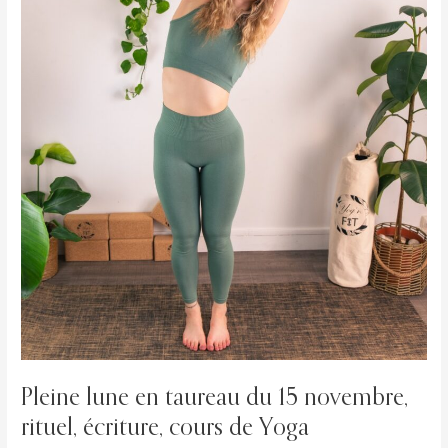
rituel,
écriture,
cours
de
Yoga
Pleine lune en taureau du 15 novembre,
rituel, écriture, cours de Yoga