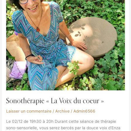
Sonothérapie « La Voix du coeur »
Laisser un commentaire
/
Archive
/
Admin6566
Le 02/12 de 19h30 à 20h Durant cette séance de thérapie
sono-sensorielle, vous serez bercés par la douce voix d’Enza