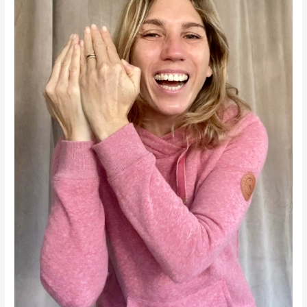
du
rire