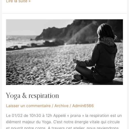
Lire la suite »
Yoga
&
respiration
Yoga & respiration
Laisser un commentaire
/
Archive
/
Admin6566
Le 01/02 de 10h30 à 12h Appelé « prana » la respiration est un
élément majeur du Yoga. C’est notre énergie vitale qui circule
et nourrit notre corps. A travers cet atelier, nous reviendrons