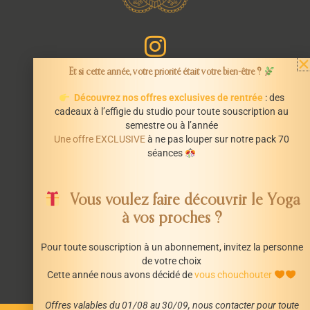
Et si cette année, votre priorité était votre bien-être ?
Découvrez nos offres exclusives de rentrée
: des
cadeaux à l’effigie du studio pour toute souscription au
semestre ou à l’année
INFORMATIONS
Une offre EXCLUSIVE
à ne pas louper sur notre pack 70
Mentions légales
séances
CGV
STUDI’OM
Vous voulez faire découvrir le Yoga
66 Avenue de La République
à vos proches ?
44600 Saint-Nazaire
Pour toute souscription à un abonnement, invitez la personne
studiom.saintnazaire@gmail.com
de votre choix
0685154279
Cette année nous avons décidé de
vous chouchouter
Offres valables du 01/08 au 30/09, nous contacter pour toute