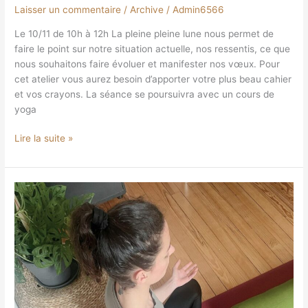
Laisser un commentaire
/
Archive
/
Admin6566
Le 10/11 de 10h à 12h La pleine pleine lune nous permet de
faire le point sur notre situation actuelle, nos ressentis, ce que
nous souhaitons faire évoluer et manifester nos vœux. Pour
cet atelier vous aurez besoin d’apporter votre plus beau cahier
et vos crayons. La séance se poursuivra avec un cours de
yoga
Lire la suite »
Régulation
du
Système
Nerveux,
Yoga
doux
&
Yin