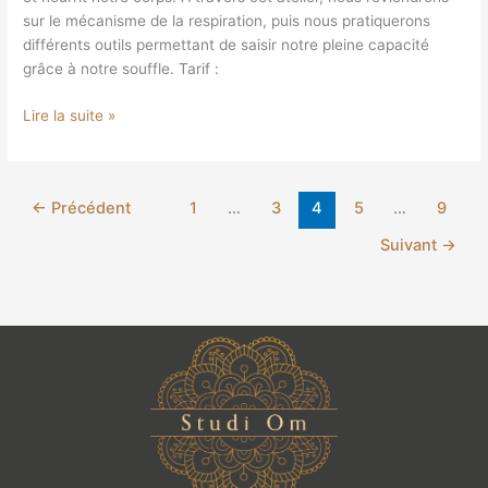
sur le mécanisme de la respiration, puis nous pratiquerons
différents outils permettant de saisir notre pleine capacité
grâce à notre souffle. Tarif :
Lire la suite »
←
Précédent
1
…
3
4
5
…
9
Suivant
→