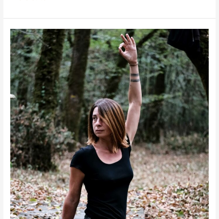
Yoga
&
ancrage