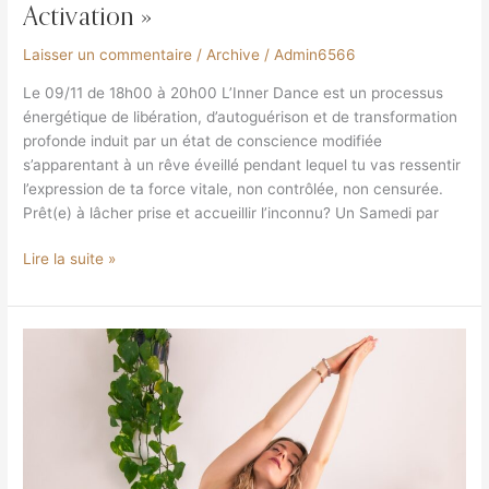
Activation »
Laisser un commentaire
/
Archive
/
Admin6566
Le 09/11 de 18h00 à 20h00 L’Inner Dance est un processus
énergétique de libération, d’autoguérison et de transformation
profonde induit par un état de conscience modifiée
s’apparentant à un rêve éveillé pendant lequel tu vas ressentir
l’expression de ta force vitale, non contrôlée, non censurée.
Prêt(e) à lâcher prise et accueillir l’inconnu? Un Samedi par
Lire la suite »
Pleine
lune
en
taureau
du
15
novembre,