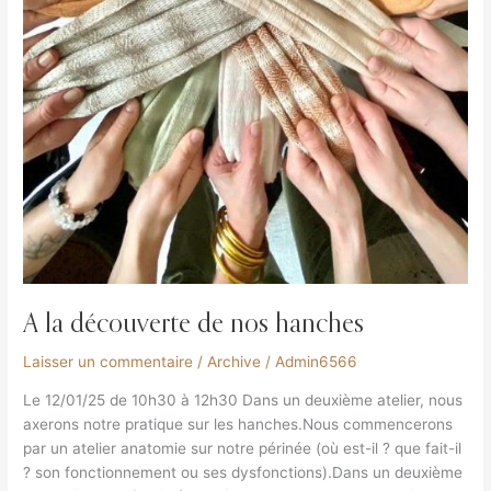
A la découverte de nos hanches
Laisser un commentaire
/
Archive
/
Admin6566
Le 12/01/25 de 10h30 à 12h30 Dans un deuxième atelier, nous
axerons notre pratique sur les hanches.Nous commencerons
par un atelier anatomie sur notre périnée (où est-il ? que fait-il
? son fonctionnement ou ses dysfonctions).Dans un deuxième