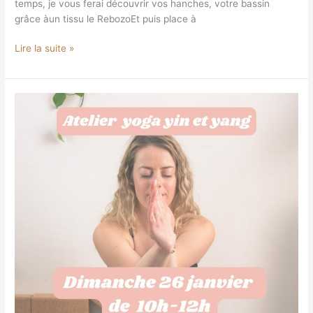
temps, je vous ferai découvrir vos hanches, votre bassin
grâce àun tissu le RebozoEt puis place à
Lire la suite »
Yoga
Yin
&
Yang